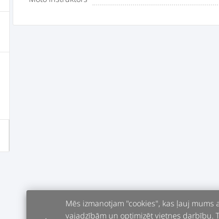
Mēs izmanotjam "cookies", kas ļauj mums an
vajadzībām un optimizēt vietnes darbību. Tur