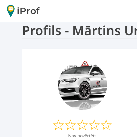
iProf
Profils - Mārtins U
Nav novērtēts