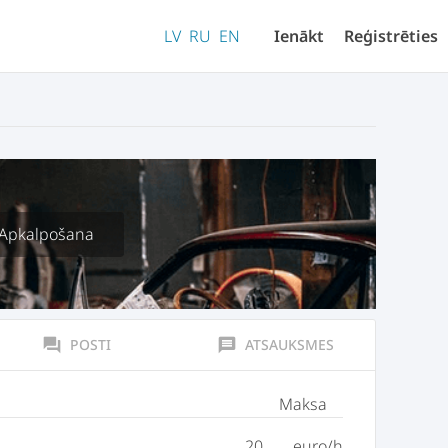
LV
RU
EN
Ienākt
Reģistrēties
 Apkalpošana
forum
POSTI
message
ATSAUKSMES
Maksa
20
euro/h