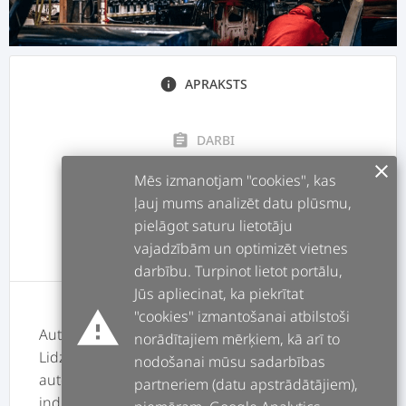
info
APRAKSTS
assignment
DARBI
clear
Mēs izmanotjam "cookies", kas
forum
POSTI
ļauj mums analizēt datu plūsmu,
pielāgot saturu lietotāju
vajadzībām un optimizēt vietnes
message
ATSAUKSMES
darbību. Turpinot lietot portālu,
Jūs apliecinat, ka piekrītat
warning
"cookies" izmantošanai atbilstoši
Auto moto apmācību jomā darbojos 15 gadi.
norādītajiem mērķiem, kā arī to
Lidzsvarots un augstu kvalificēts instruktors un
nodošanai mūsu sadarbības
autoskolas īpašnieks. Katram kursantam
partneriem (datu apstrādātājiem),
individuāla pieeja. Mācības noris mierīgā un