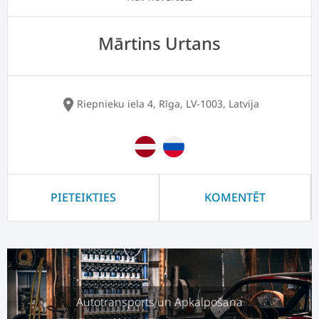
Mārtins Urtans
location_on
Riepnieku iela 4, Rīga, LV-1003, Latvija
PIETEIKTIES
KOMENTĒT
Autotransports un Apkalpošana