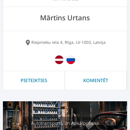
Mārtins Urtans
location_on
Riepnieku iela 4, Rīga, LV-1003, Latvija
PIETEIKTIES
KOMENTĒT
Autotransports un Apkalpošana