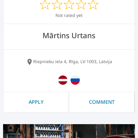
Not rated yet
Mārtins Urtans
location_on
Riepnieku iela 4, Rīga, LV-1003, Latvija
APPLY
COMMENT