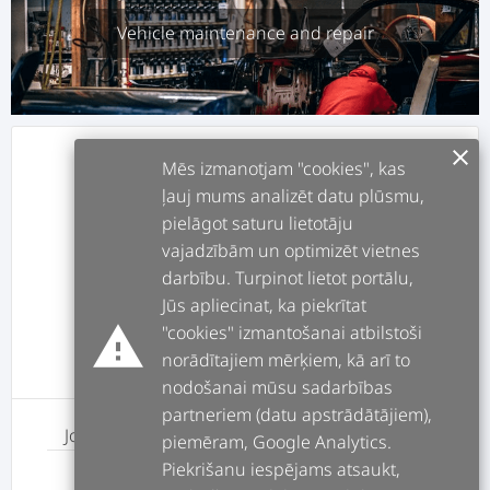
Vehicle maintenance and repair
clear
info
ABOUT
Mēs izmanotjam "cookies", kas
ļauj mums analizēt datu plūsmu,
pielāgot saturu lietotāju
assignment
JOBS
vajadzībām un optimizēt vietnes
darbību. Turpinot lietot portālu,
forum
POSTS
Jūs apliecinat, ka piekrītat
warning
"cookies" izmantošanai atbilstoši
norādītajiem mērķiem, kā arī to
message
REVIEWS
nodošanai mūsu sadarbības
partneriem (datu apstrādātājiem),
Job
Price
piemēram, Google Analytics.
Piekrišanu iespējams atsaukt,
Moto instruktors