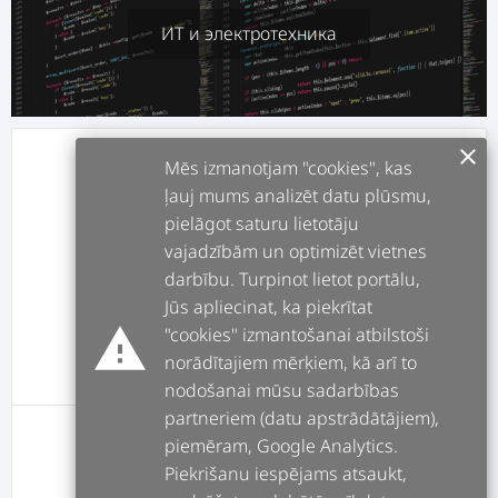
ИТ и электротехника
clear
info
О СЕБЕ
Mēs izmanotjam "cookies", kas
ļauj mums analizēt datu plūsmu,
pielāgot saturu lietotāju
assignment
РАБОТЫ
vajadzībām un optimizēt vietnes
darbību. Turpinot lietot portālu,
forum
ПОСТЫ
Jūs apliecinat, ka piekrītat
warning
"cookies" izmantošanai atbilstoši
norādītajiem mērķiem, kā arī to
message
ОТЗЫВЫ
nodošanai mūsu sadarbības
partneriem (datu apstrādātājiem),
piemēram, Google Analytics.
У этого пользователя пока нет оценок
Piekrišanu iespējams atsaukt,