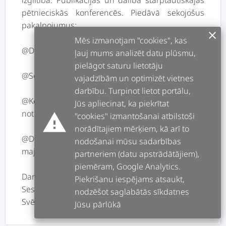
izglītība. Publikācijas un dalība starptautiskajās
pētnieciskās konferencēs. Piedāvā sekojošus
pakalpojumus:
clear
Mēs izmanotjam "cookies", kas
@Digitālā mārketinga plānā izstrāde
ļauj mums analizēt datu plūsmu,
pielāgot saturu lietotāju
@Sociālo mēdiju lapu izveidošana un uzturēšana
vajadzībām un optimizēt vietnes
darbību. Turpinot lietot portālu,
@Konkurentu stratēģiju izpēte, iespēju
Jūs apliecinat, ka piekrītat
noteikšana
warning
"cookies" izmantošanai atbilstoši
norādītajiem mērķiem, kā arī to
@Digitālā satura veidošana Soc.med. un
nodošanai mūsu sadarbības
majaslapām
partneriem (datu apstrādātājiem),
piemēram, Google Analytics.
Darba dienas 18:00-22:00
Piekrišanu iespējams atsaukt,
Sestdiena: 10:00-22:00
nodzēšot saglabātās sīkdatnes
Jūsu pārlūkā