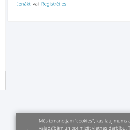
Ienākt
vai
Reģistrēties
Mēs izmanotjam "cookies", kas ļauj mums an
vajadzībām un optimizēt vietnes darbību. Tur