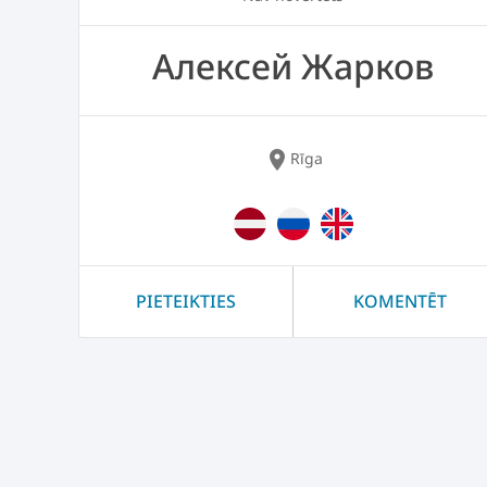
Алексей Жарков
location_on
Rīga
PIETEIKTIES
KOMENTĒT