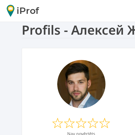
iProf
Profils - Алексей
Nav novērtēts