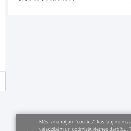
Mēs izmanotjam "cookies", kas ļauj mums an
vajadzībām un optimizēt vietnes darbību. Tur