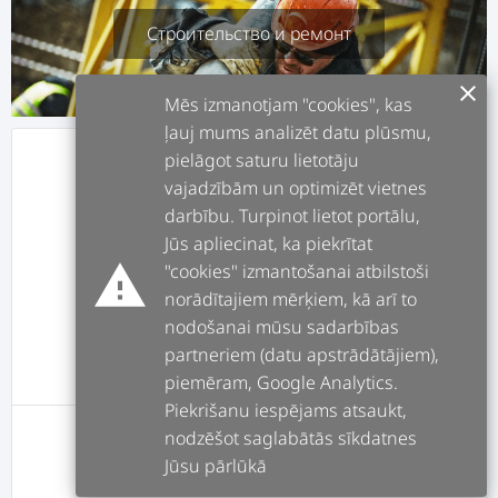
Строительство и ремонт
clear
Mēs izmanotjam "cookies", kas
ļauj mums analizēt datu plūsmu,
pielāgot saturu lietotāju
info
О СЕБЕ
vajadzībām un optimizēt vietnes
darbību. Turpinot lietot portālu,
assignment
РАБОТЫ
Jūs apliecinat, ka piekrītat
warning
"cookies" izmantošanai atbilstoši
norādītajiem mērķiem, kā arī to
forum
ПОСТЫ
nodošanai mūsu sadarbības
partneriem (datu apstrādātājiem),
message
ОТЗЫВЫ
piemēram, Google Analytics.
Piekrišanu iespējams atsaukt,
nodzēšot saglabātās sīkdatnes
У этого пользователя пока нет постов
Jūsu pārlūkā