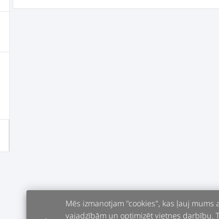
Mēs izmanotjam "cookies", kas ļauj mums an
vajadzībām un optimizēt vietnes darbību. Tur