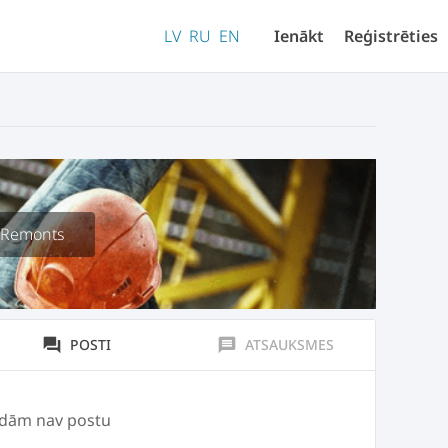
LV
RU
EN
Ienākt
Reģistrēties
n Remonts
forum
POSTI
message
ATSAUKSMES
idām nav postu