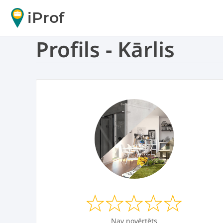
iProf
Profils - Kārlis
Nav novērtēts