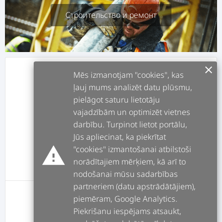
Строительство и ремонт
clear
info
О СЕБЕ
Mēs izmanotjam "cookies", kas
ļauj mums analizēt datu plūsmu,
pielāgot saturu lietotāju
assignment
РАБОТЫ
vajadzībām un optimizēt vietnes
darbību. Turpinot lietot portālu,
forum
ПОСТЫ
Jūs apliecinat, ka piekrītat
warning
"cookies" izmantošanai atbilstoši
norādītajiem mērķiem, kā arī to
message
ОТЗЫВЫ
nodošanai mūsu sadarbības
partneriem (datu apstrādātājiem),
piemēram, Google Analytics.
У этого пользователя пока нет оценок
Piekrišanu iespējams atsaukt,