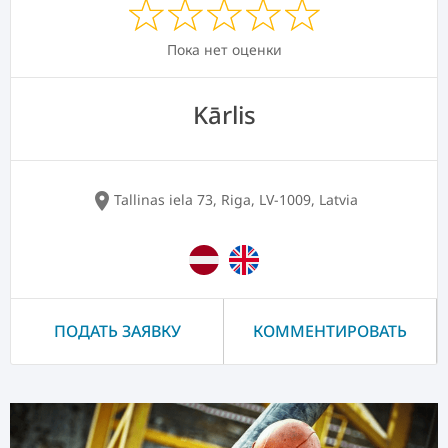
Пока нет оценки
Kārlis
location_on
Tallinas iela 73, Riga, LV-1009, Latvia
ПОДАТЬ ЗАЯВКУ
КОММЕНТИРОВАТЬ