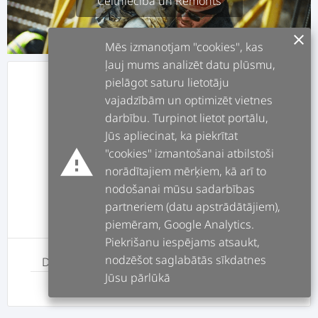
Celtniecība un Remonts
clear
Mēs izmanotjam "cookies", kas
ļauj mums analizēt datu plūsmu,
pielāgot saturu lietotāju
info
APRAKSTS
vajadzībām un optimizēt vietnes
darbību. Turpinot lietot portālu,
assignment
DARBI
Jūs apliecinat, ka piekrītat
warning
"cookies" izmantošanai atbilstoši
norādītajiem mērķiem, kā arī to
forum
POSTI
nodošanai mūsu sadarbības
partneriem (datu apstrādātājiem),
message
ATSAUKSMES
piemēram, Google Analytics.
Piekrišanu iespējams atsaukt,
nodzēšot saglabātās sīkdatnes
Darbs
Maksa
Jūsu pārlūkā