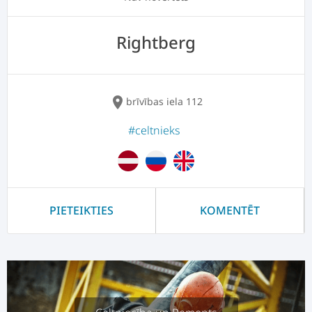
Rightberg
location_on
brīvības iela 112
#celtnieks
PIETEIKTIES
KOMENTĒT