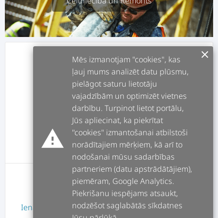
Celtniecība un Remonts
clear
info
APRAKSTS
Mēs izmanotjam "cookies", kas
ļauj mums analizēt datu plūsmu,
pielāgot saturu lietotāju
assignment
DARBI
vajadzībām un optimizēt vietnes
darbību. Turpinot lietot portālu,
forum
POSTI
Jūs apliecinat, ka piekrītat
warning
"cookies" izmantošanai atbilstoši
norādītajiem mērķiem, kā arī to
message
ATSAUKSMES
nodošanai mūsu sadarbības
partneriem (datu apstrādātājiem),
piemēram, Google Analytics.
Lietotājam nav atsauksmes
Piekrišanu iespējams atsaukt,
nodzēšot saglabātās sīkdatnes
Ienākt
vai
Reģistrēties
Jūsu pārlūkā