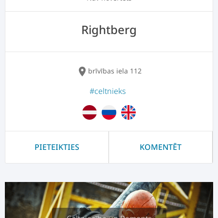
Rightberg
location_on
brīvības iela 112
#celtnieks
PIETEIKTIES
KOMENTĒT