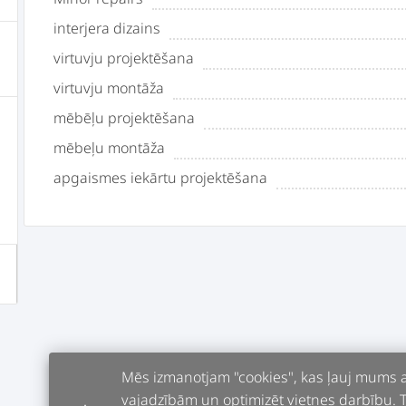
interjera dizains
virtuvju projektēšana
virtuvju montāža
mēbēļu projektēšana
mēbeļu montāža
apgaismes iekārtu projektēšana
Mēs izmanotjam "cookies", kas ļauj mums an
vajadzībām un optimizēt vietnes darbību. Tur