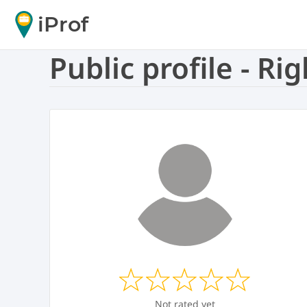
iProf
Public profile - Ri
Not rated yet