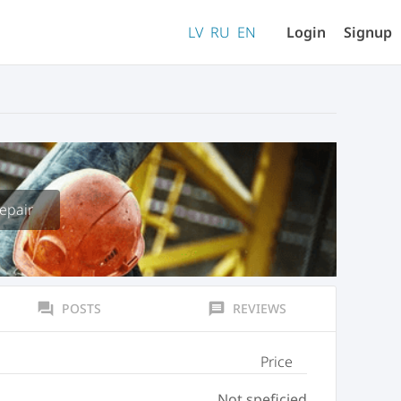
LV
RU
EN
Login
Signup
epair
forum
POSTS
message
REVIEWS
Price
Not speficied