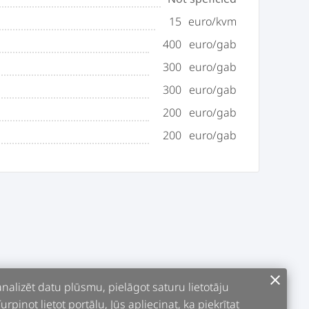
15
euro/kvm
400
euro/gab
300
euro/gab
300
euro/gab
200
euro/gab
200
euro/gab
clear
alizēt datu plūsmu, pielāgot saturu lietotāju
pinot lietot portālu, Jūs apliecinat, ka piekrītat