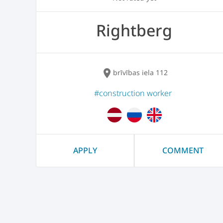
Rightberg
location_on
brīvības iela 112
#construction worker
APPLY
COMMENT