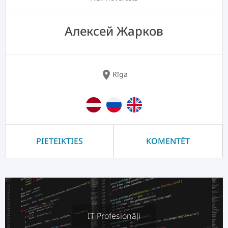
Алексей Жарков
location_on
Rīga
PIETEIKTIES
KOMENTĒT
IT Profesionāļi