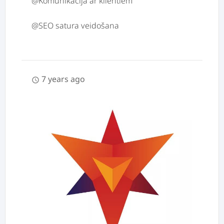
@Komunikācija ar klientiem
7 years ago
schedule