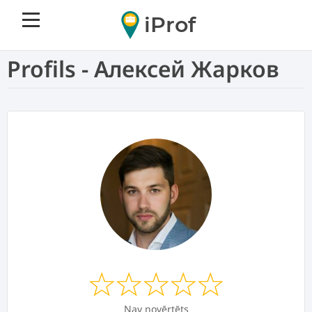
iProf
Profils - Алексей Жарков
Nav novērtēts