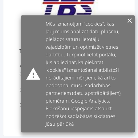
clear
Mēs izmanotjam "cookies", kas
ļauj mums analizēt datu plūsmu,
pielāgot saturu lietotāju
vajadzībām un optimizēt vietnes
TBS TRAVEL AGENCY
darbību. Turpinot lietot portālu,
Jūs apliecinat, ka piekrītat
#2014
warning
"cookies" izmantošanai atbilstoši
@Facebook lapas uzturēšana
norādītajiem mērķiem, kā arī to
nodošanai mūsu sadarbības
@Satura veidošana
partneriem (datu apstrādātājiem),
piemēram, Google Analytics.
Piekrišanu iespējams atsaukt,
nodzēšot saglabātās sīkdatnes
Jūsu pārlūkā