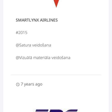
SMARTLYNX AIRLINES
#2015
@Satura veidošana
7 years ago
schedule