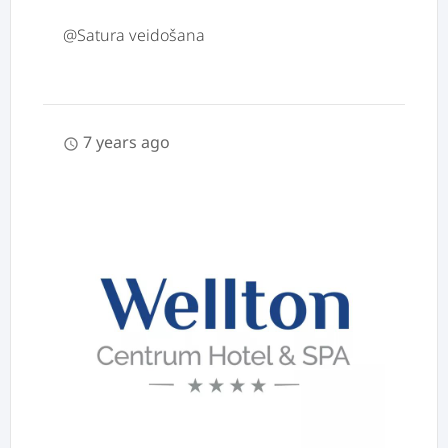
7 years ago
schedule