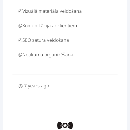
@Vizuālā materiāla veidošana
@Komunikācija ar klientiem
@SEO satura veidošana
7 years ago
schedule