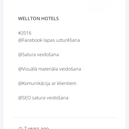
WELLTON HOTELS
#2016
@Facebook lapas uzturēšana
@Satura veidošana
@Vizuālā materiāla veidošana
@Komunikācija ar klientiem
7 years ago
schedule