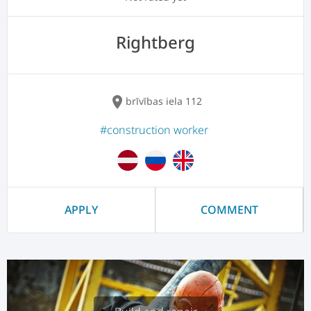
Rightberg
location_on
brīvības iela 112
#construction worker
APPLY
COMMENT