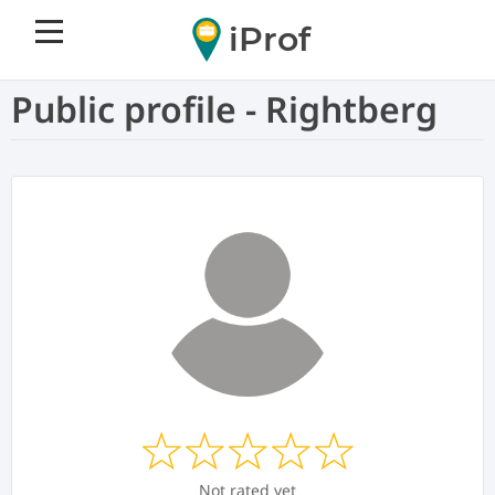
iProf
Public profile - Rightberg
Not rated yet