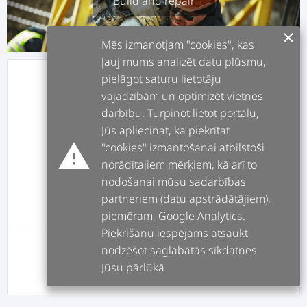
Build and repair
clear
Mēs izmanotjam "cookies", kas
ļauj mums analizēt datu plūsmu,
pielāgot saturu lietotāju
info
ABOUT
vajadzībām un optimizēt vietnes
darbību. Turpinot lietot portālu,
assignment
JOBS
Jūs apliecinat, ka piekrītat
warning
"cookies" izmantošanai atbilstoši
norādītajiem mērķiem, kā arī to
forum
POSTS
nodošanai mūsu sadarbības
partneriem (datu apstrādātājiem),
message
REVIEWS
piemēram, Google Analytics.
Piekrišanu iespējams atsaukt,
nodzēšot saglabātās sīkdatnes
This user has no posts yet
Jūsu pārlūkā