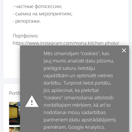
- частные фотосеcсии;
- сьемка на мероприятиях;
- репортажи.
Портфолио:
https://www.instagram.com/mona.kitchen.photo/
clear
Mēs izmanotjam "cookies", kas
ļauj mums analizēt datu plūsmu,
pielāgot saturu lietotāju
vajadzībām un optimizēt vietnes
darbību. Turpinot lietot portālu,
Jūs apliecinat, ka piekrītat
Portfolio
warning
"cookies" izmantošanai atbilstoši
norādītajiem mērķiem, kā arī to
nodošanai mūsu sadarbības
partneriem (datu apstrādātājiem),
piemēram, Google Analytics.