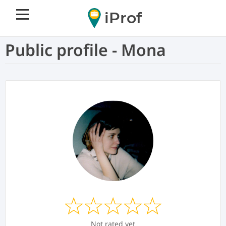
iProf
Public profile - Mona
Not rated yet