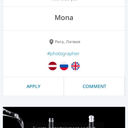
Mona
location_on
Рига, Латвия
#photographer
APPLY
COMMENT