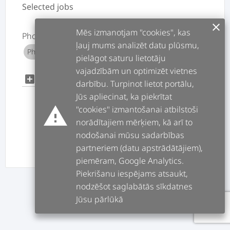
Selected jobs
clear
Mēs izmanotjam "cookies", kas
Photographer
ļauj mums analizēt datu plūsmu,
Photographer services
add
pielāgot saturu lietotāju
vajadzībām un optimizēt vietnes
add
add_box
darbību. Turpinot lietot portālu,
Jūs apliecinat, ka piekrītat
warning
"cookies" izmantošanai atbilstoši
norādītajiem mērķiem, kā arī to
nodošanai mūsu sadarbības
partneriem (datu apstrādātājiem),
PREV
NEXT
piemēram, Google Analytics.
Piekrišanu iespējams atsaukt,
nodzēšot saglabātās sīkdatnes
Jūsu pārlūkā