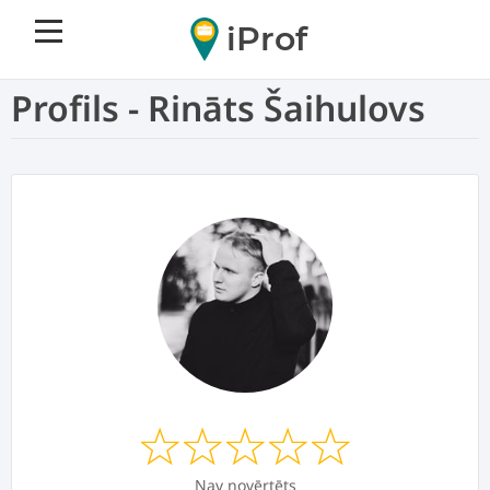
iProf
Profils - Rināts Šaihulovs
Nav novērtēts