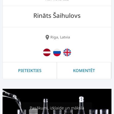
Rināts Šaihulovs
location_on
Riga, Latvia
PIETEIKTIES
KOMENTĒT
Pasākumi, izklaide un māksla