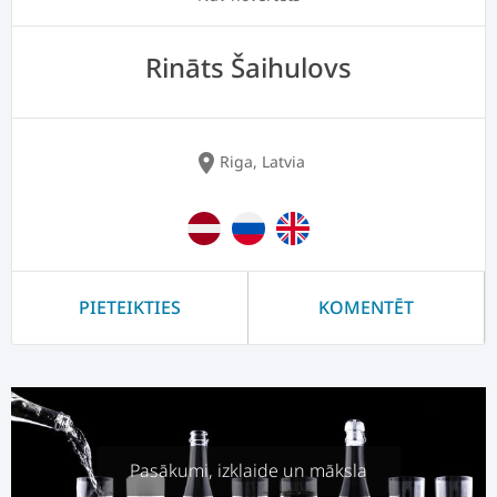
Rināts Šaihulovs
location_on
Riga, Latvia
PIETEIKTIES
KOMENTĒT
Pasākumi, izklaide un māksla