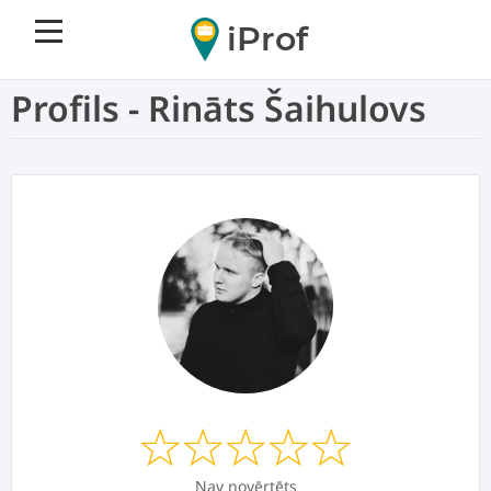
iProf
Profils - Rināts Šaihulovs
Nav novērtēts