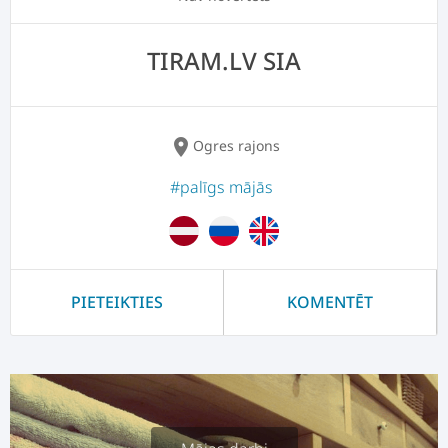
TIRAM.LV SIA
location_on
Ogres rajons
#palīgs mājās
PIETEIKTIES
KOMENTĒT