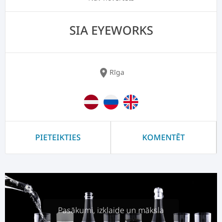
SIA EYEWORKS
location_on
Rīga
PIETEIKTIES
KOMENTĒT
Pasākumi, izklaide un māksla