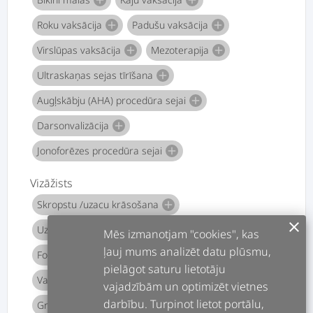
add
add
Roku vaksācija
Padušu vaksācija
add
add
Virslūpas vaksācija
Mezoterapija
add
add
Ultraskaņas sejas tīrīšana
add
Augļskābju (AHA) procedūra sejai
add
Darsonvalizācija
add
Jonoforēzes procedūra sejai
add
Vizāžists
Skropstu /uzacu krāsošana
add
clear
Uzacu formas veidošana
Tematiskais grims
add
add
Mēs izmanotjam "cookies", kas
ļauj mums analizēt datu plūsmu,
Foto /TV grims
Līgavas grims
add
add
pielāgot saturu lietotāju
Vakara grims
Dienas grims
add
add
vajadzībām un optimizēt vietnes
darbību. Turpinot lietot portālu,
Grima veidošanas privātā nodarbība
add