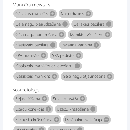
Manikīra meistars
Gēllakas manikīrs
Nagu dizains
add
add
Gēla nagu pieaudzēšana
Gēllakas pedikīrs
add
add
Gēla nagu noņemšana
Manikīrs vīriešiem
add
add
Klasiskais pedikīrs
Parafīna vanniņa
add
add
SPA manikīrs
SPA pedikīrs
add
add
Klasiskais manikīrs ar lakošanu
add
Klasiskais manikīrs
Gēla nagu atjaunošana
add
add
Kosmetologs
Sejas tīrīšana
Sejas masāža
add
add
Uzacu korekcija
Uzacu krāsošana
add
add
Skropstu krāsošana
Dziļā bikini vaksācija
add
add
Bikini malas
Kāju vaksācija