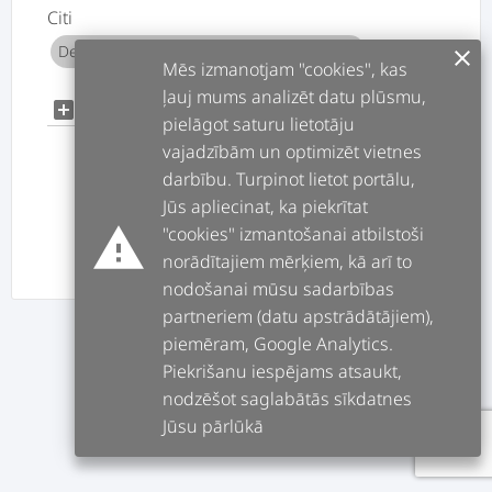
Citi
Dekoratīvā krāsošana un špaktelēšana
add
clear
Mēs izmanotjam "cookies", kas
ļauj mums analizēt datu plūsmu,
add
add_box
pielāgot saturu lietotāju
vajadzībām un optimizēt vietnes
darbību. Turpinot lietot portālu,
Jūs apliecinat, ka piekrītat
warning
"cookies" izmantošanai atbilstoši
ATPAKAĻ
TĀLĀK
norādītajiem mērķiem, kā arī to
nodošanai mūsu sadarbības
partneriem (datu apstrādātājiem),
piemēram, Google Analytics.
Piekrišanu iespējams atsaukt,
nodzēšot saglabātās sīkdatnes
Jūsu pārlūkā