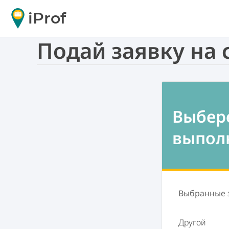
iProf
Подай заявку на
Выбере
выпол
Выбранные 
Другой