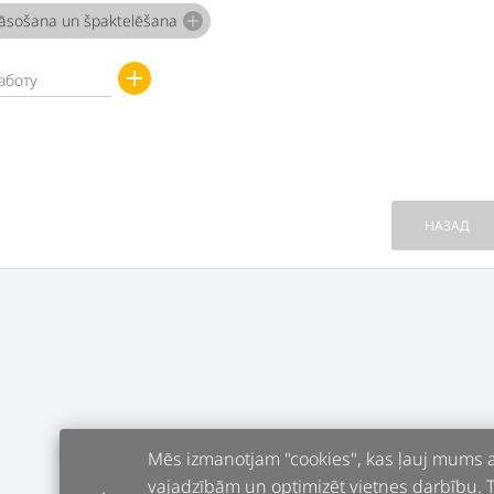
rāsošana un špaktelēšana
add
add
НАЗАД
Mēs izmanotjam "cookies", kas ļauj mums an
vajadzībām un optimizēt vietnes darbību. Tur