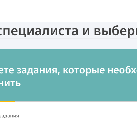
 специалиста и выбе
те задания, которые необ
нить
задания