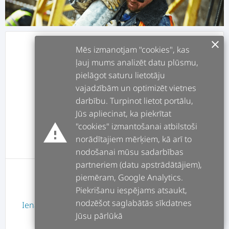
clear
info
APRAKSTS
Mēs izmanotjam "cookies", kas
ļauj mums analizēt datu plūsmu,
pielāgot saturu lietotāju
assignment
DARBI
vajadzībām un optimizēt vietnes
darbību. Turpinot lietot portālu,
forum
POSTI
Jūs apliecinat, ka piekrītat
warning
"cookies" izmantošanai atbilstoši
norādītajiem mērķiem, kā arī to
message
ATSAUKSMES
nodošanai mūsu sadarbības
partneriem (datu apstrādātājiem),
piemēram, Google Analytics.
Lietotājam nav atsauksmes
Piekrišanu iespējams atsaukt,
nodzēšot saglabātās sīkdatnes
Ienākt
vai
Reģistrēties
Jūsu pārlūkā