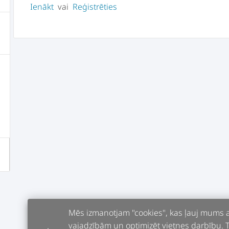
Ienākt
vai
Reģistrēties
Mēs izmanotjam "cookies", kas ļauj mums an
vajadzībām un optimizēt vietnes darbību. Tur