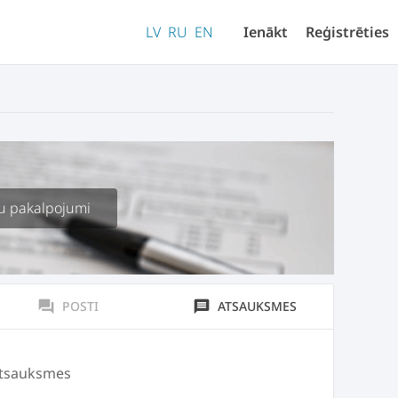
LV
RU
EN
Ienākt
Reģistrēties
šu pakalpojumi
forum
POSTI
message
ATSAUKSMES
atsauksmes