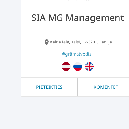
SIA MG Management
location_on
Kalna iela, Talsi, LV-3201, Latvija
#grāmatvedis
PIETEIKTIES
KOMENTĒT