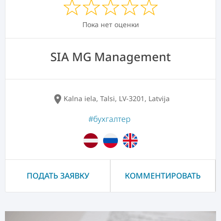
Пока нет оценки
SIA MG Management
location_on
Kalna iela, Talsi, LV-3201, Latvija
#бухгалтер
ПОДАТЬ ЗАЯВКУ
КОММЕНТИРОВАТЬ