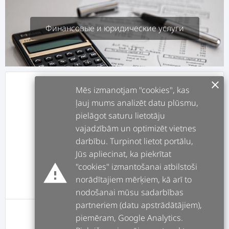
Финансовые и юридические услуги
clear
info
О СЕБЕ
Mēs izmanotjam "cookies", kas
ļauj mums analizēt datu plūsmu,
pielāgot saturu lietotāju
assignment
РАБОТЫ
vajadzībām un optimizēt vietnes
darbību. Turpinot lietot portālu,
forum
ПОСТЫ
Jūs apliecinat, ka piekrītat
warning
"cookies" izmantošanai atbilstoši
norādītajiem mērķiem, kā arī to
message
ОТЗЫВЫ
nodošanai mūsu sadarbības
partneriem (datu apstrādātājiem),
piemēram, Google Analytics.
У этого пользователя пока нет оценок