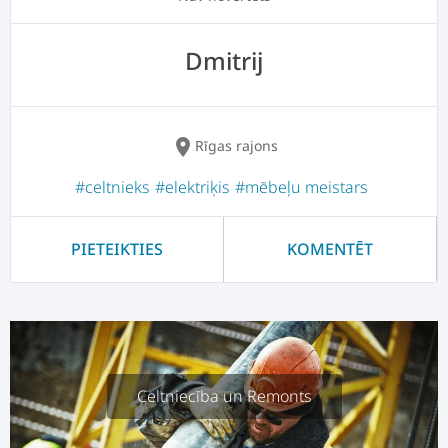
Dmitrij
location_on
Rīgas rajons
#celtnieks
#elektriķis
#mēbeļu meistars
PIETEIKTIES
KOMENTĒT
Celtniecība un Remonts