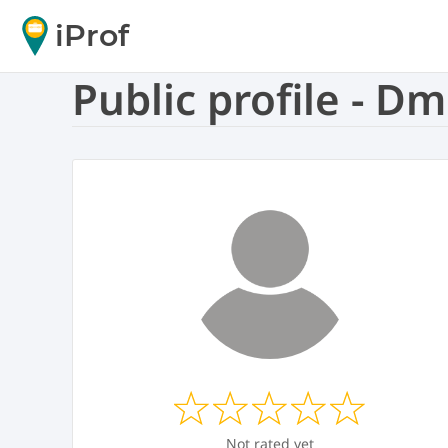
iProf
Public profile - Dmi
Not rated yet