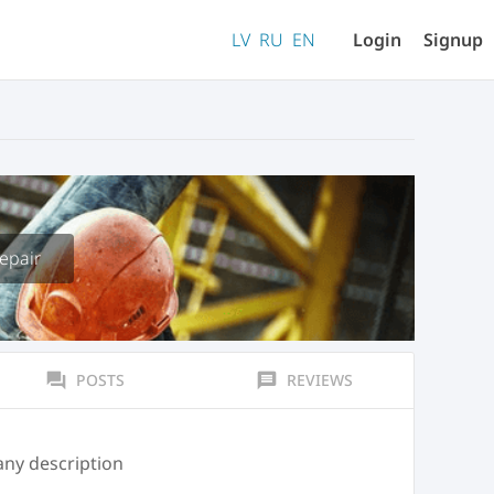
LV
RU
EN
Login
Signup
epair
forum
POSTS
message
REVIEWS
any description