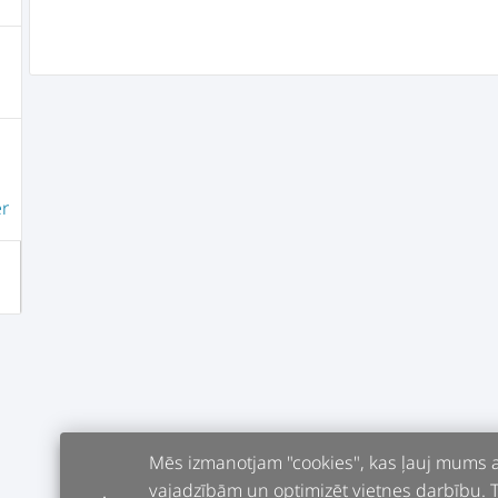
er
Mēs izmanotjam "cookies", kas ļauj mums an
vajadzībām un optimizēt vietnes darbību. Tur