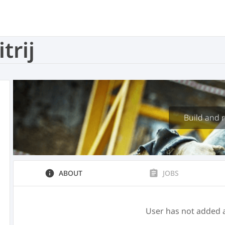
trij
Build and r
info
ABOUT
assignment
JOBS
User has not added 