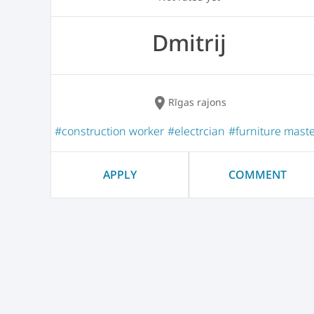
Dmitrij
location_on
Rīgas rajons
#construction worker
#electrcian
#furniture mast
APPLY
COMMENT