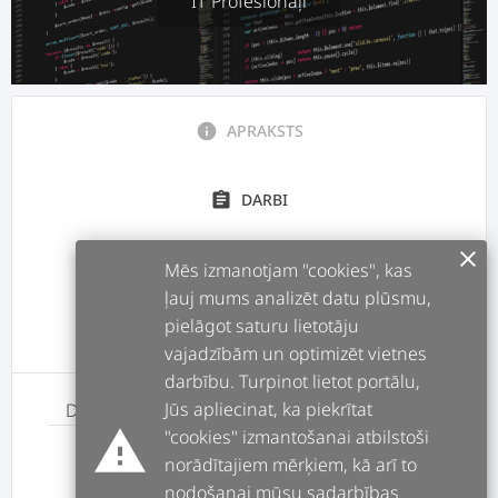
IT Profesionāļi
info
APRAKSTS
assignment
DARBI
clear
Mēs izmanotjam "cookies", kas
forum
POSTI
ļauj mums analizēt datu plūsmu,
pielāgot saturu lietotāju
message
ATSAUKSMES
vajadzībām un optimizēt vietnes
darbību. Turpinot lietot portālu,
Jūs apliecinat, ka piekrītat
Darbs
Maksa
warning
"cookies" izmantošanai atbilstoši
Vietnes izveide
norādītajiem mērķiem, kā arī to
2500
euro/h
nodošanai mūsu sadarbības