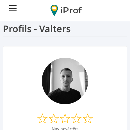
iProf
Profils - Valters
Nav novērtēts