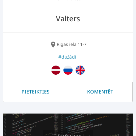
Valters
location_on
Rigas iela 11-7
#dažādi
PIETEIKTIES
KOMENTĒT