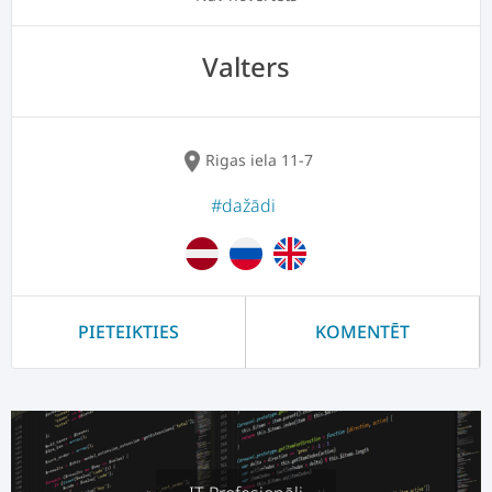
Valters
location_on
Rigas iela 11-7
#dažādi
PIETEIKTIES
KOMENTĒT