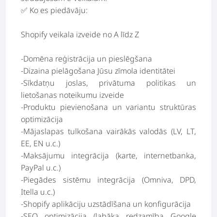
✅ Ko es piedāvāju:
Shopify veikala izveide no A līdz Z
-Domēna reģistrācija un pieslēgšana
-Dizaina pielāgošana Jūsu zīmola identitātei
-Sīkdatņu joslas, privātuma politikas un
lietošanas noteikumu izveide
-Produktu pievienošana un variantu struktūras
optimizācija
-Mājaslapas tulkošana vairākās valodās (LV, LT,
EE, EN u.c.)
-Maksājumu integrācija (karte, internetbanka,
PayPal u.c.)
-Piegādes sistēmu integrācija (Omniva, DPD,
Itella u.c.)
-Shopify aplikāciju uzstādīšana un konfigurācija
-SEO optimizācija (labāka redzamība Google