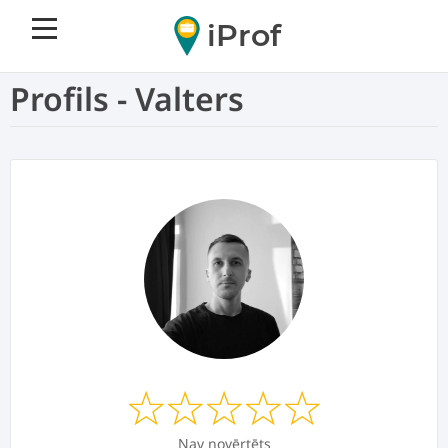
iProf
Profils - Valters
Nav novērtēts