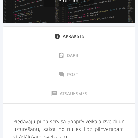
IT Profesionāļi
info
APRAKSTS
assignment
DARBI
forum
POSTI
message
ATSAUKSMES
Piedāvāju pilna servisa Shopify veikala izveidi un
uzturēšanu, sākot no nulles līdz pilnvērtīgam,
strādājošam e-veikalam.