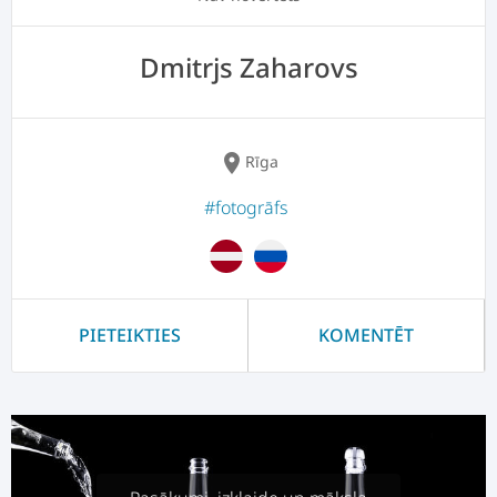
Dmitrjs Zaharovs
location_on
Rīga
#fotogrāfs
PIETEIKTIES
KOMENTĒT