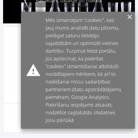
Pasākumi, izklaide un māksla
clear
Mēs izmanotjam "cookies", kas
ļauj mums analizēt datu plūsmu,
pielāgot saturu lietotāju
info
APRAKSTS
vajadzībām un optimizēt vietnes
darbību. Turpinot lietot portālu,
assignment
DARBI
Jūs apliecinat, ka piekrītat
warning
"cookies" izmantošanai atbilstoši
norādītajiem mērķiem, kā arī to
forum
POSTI
nodošanai mūsu sadarbības
partneriem (datu apstrādātājiem),
message
ATSAUKSMES
piemēram, Google Analytics.
Piekrišanu iespējams atsaukt,
nodzēšot saglabātās sīkdatnes
Šim lietotājam pagaidām nav postu
Jūsu pārlūkā