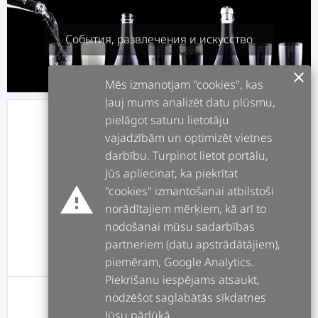
События, развлечения и искусство
clear
Mēs izmanotjam "cookies", kas
ļauj mums analizēt datu plūsmu,
pielāgot saturu lietotāju
info
О СЕБЕ
vajadzībām un optimizēt vietnes
darbību. Turpinot lietot portālu,
assignment
РАБОТЫ
Jūs apliecinat, ka piekrītat
warning
"cookies" izmantošanai atbilstoši
norādītajiem mērķiem, kā arī to
forum
ПОСТЫ
nodošanai mūsu sadarbības
partneriem (datu apstrādātājiem),
message
ОТЗЫВЫ
piemēram, Google Analytics.
Piekrišanu iespējams atsaukt,
nodzēšot saglabātās sīkdatnes
У этого пользователя пока нет постов
Jūsu pārlūkā