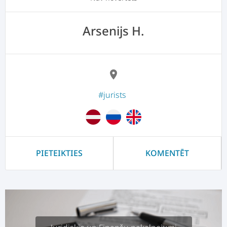
Arsenijs H.
location_on
#jurists
PIETEIKTIES
KOMENTĒT