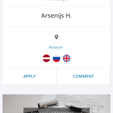
Arsenijs H.
location_on
#lawyer
APPLY
COMMENT