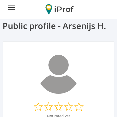
iProf
Public profile - Arsenijs H.
Not rated yet