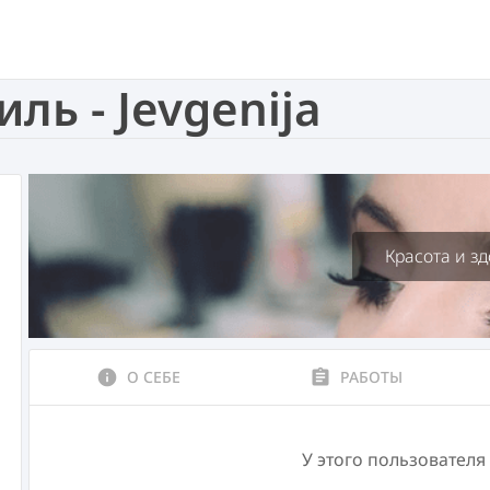
ь - Jevgenija
Красота и з
info
О СЕБЕ
assignment
РАБОТЫ
У этого пользователя