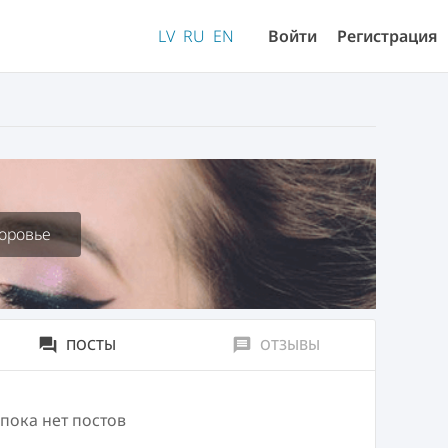
LV
RU
EN
Войти
Регистрация
доровье
forum
ПОСТЫ
message
ОТЗЫВЫ
 пока нет постов