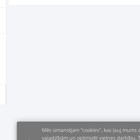
Mēs izmanotjam "cookies", kas ļauj mums an
vajadzībām un optimizēt vietnes darbību. Tur