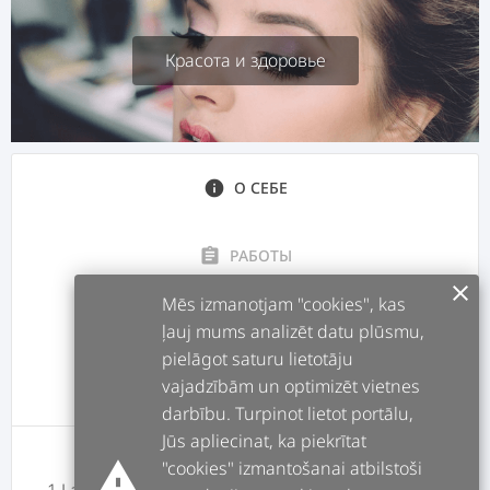
Красота и здоровье
info
О СЕБЕ
assignment
РАБОТЫ
clear
Mēs izmanotjam "cookies", kas
forum
ПОСТЫ
ļauj mums analizēt datu plūsmu,
pielāgot saturu lietotāju
vajadzībām un optimizēt vietnes
message
ОТЗЫВЫ
darbību. Turpinot lietot portālu,
Jūs apliecinat, ka piekrītat
warning
"cookies" izmantošanai atbilstoši