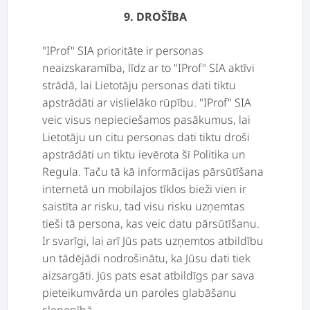
9. DROŠĪBA
"IProf" SIA prioritāte ir personas
neaizskaramība, līdz ar to "IProf" SIA aktīvi
strādā, lai Lietotāju personas dati tiktu
apstrādāti ar vislielāko rūpību. "IProf" SIA
veic visus nepieciešamos pasākumus, lai
Lietotāju un citu personas dati tiktu droši
apstrādāti un tiktu ievērota šī Politika un
Regula. Taču tā kā informācijas pārsūtīšana
internetā un mobilajos tīklos bieži vien ir
saistīta ar risku, tad visu risku uzņemtas
tieši tā persona, kas veic datu pārsūtīšanu.
Ir svarīgi, lai arī Jūs pats uzņemtos atbildību
un tādējādi nodrošinātu, ka Jūsu dati tiek
aizsargāti. Jūs pats esat atbildīgs par sava
pieteikumvārda un paroles glabāšanu