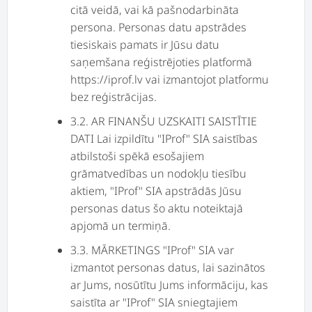
citā veidā, vai kā pašnodarbināta
persona. Personas datu apstrādes
tiesiskais pamats ir Jūsu datu
saņemšana reģistrējoties platformā
https://iprof.lv vai izmantojot platformu
bez reģistrācijas.
3.2. AR FINANŠU UZSKAITI SAISTĪTIE
DATI Lai izpildītu "IProf" SIA saistības
atbilstoši spēkā esošajiem
grāmatvedības un nodokļu tiesību
aktiem, "IProf" SIA apstrādās Jūsu
personas datus šo aktu noteiktajā
apjomā un termiņā.
3.3. MĀRKETINGS "IProf" SIA var
izmantot personas datus, lai sazinātos
ar Jums, nosūtītu Jums informāciju, kas
saistīta ar "IProf" SIA sniegtajiem