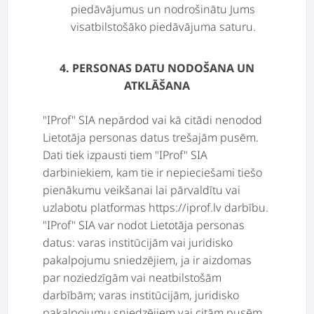
piedāvājumus un nodrošinātu Jums
visatbilstošāko piedāvājuma saturu.
4. PERSONAS DATU NODOŠANA UN
ATKLĀŠANA
"IProf" SIA nepārdod vai kā citādi nenodod
Lietotāja personas datus trešajām pusēm.
Dati tiek izpausti tiem "IProf" SIA
darbiniekiem, kam tie ir nepieciešami tiešo
pienākumu veikšanai lai pārvaldītu vai
uzlabotu platformas https://iprof.lv darbību.
"IProf" SIA var nodot Lietotāja personas
datus: varas institūcijām vai juridisko
pakalpojumu sniedzējiem, ja ir aizdomas
par noziedzīgām vai neatbilstošām
darbībām; varas institūcijām, juridisko
pakalpojumu sniedzējiem vai citām pusēm,