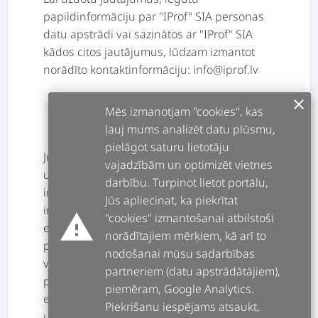
papildinformāciju par "IProf" SIA personas
datu apstrādi vai sazinātos ar "IProf" SIA
kādos citos jautājumus, lūdzam izmantot
norādīto kontaktinformāciju: info@iprof.lv
clear
12. TIESĪBAS IESNIEGT SŪDZĪBU
Mēs izmanotjam "cookies", kas
UZRAUDZĪBAS IESTĀDEI
ļauj mums analizēt datu plūsmu,
pielāgot saturu lietotāju
Jums ir tiesības iesniegt sūdzību
vajadzībām un optimizēt vietnes
uzraudzības iestādei (Datu valsts
darbību. Turpinot lietot portālu,
inspekcijai). Dokumentus Datu valsts
Jūs apliecinat, ka piekrītat
inspekcijā pieņem, izmantojot pastu,
warning
"cookies" izmantošanai atbilstoši
elektronisko pastu (ar drošu elektronisko
norādītajiem mērķiem, kā arī to
parakstu parakstītus dokumentus), kā arī tos
nodošanai mūsu sadarbības
var atstāt Blaumaņa ielā 11/13, Rīgā, 1.stāva
partneriem (datu apstrādātājiem),
pastkastē. Datu valsts inspekcija pieņem
piemēram, Google Analytics.
elektroniskā pasta sūtījumus, kas saņemti
Piekrišanu iespējams atsaukt,
uz elektroniskā pasta adresi info@dvi.gov.lv.