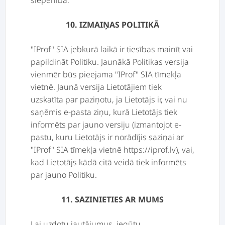
slepenībā.
10. IZMAIŅAS POLITIKĀ
"IProf" SIA jebkurā laikā ir tiesības mainīt vai
papildināt Politiku. Jaunākā Politikas versija
vienmēr būs pieejama "IProf" SIA tīmekļa
vietnē. Jaunā versija Lietotājiem tiek
uzskatīta par paziņotu, ja Lietotājs ir, vai nu
saņēmis e-pasta ziņu, kurā Lietotājs tiek
informēts par jauno versiju (izmantojot e-
pastu, kuru Lietotājs ir norādījis saziņai ar
"IProf" SIA tīmekļa vietnē https://iprof.lv), vai,
kad Lietotājs kādā citā veidā tiek informēts
par jauno Politiku.
11. SAZINIETIES AR MUMS
Lai uzdotu jautājumus, iegūtu