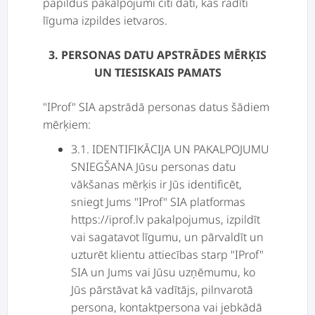
papildus pakalpojumi citi dati, kas radīti
līguma izpildes ietvaros.
3. PERSONAS DATU APSTRĀDES MĒRĶIS
UN TIESISKAIS PAMATS
"IProf" SIA apstrādā personas datus šādiem
mērķiem:
3.1. IDENTIFIKĀCIJA UN PAKALPOJUMU
SNIEGŠANA Jūsu personas datu
vākšanas mērķis ir Jūs identificēt,
sniegt Jums "IProf" SIA platformas
https://iprof.lv pakalpojumus, izpildīt
vai sagatavot līgumu, un pārvaldīt un
uzturēt klientu attiecības starp "IProf"
SIA un Jums vai Jūsu uzņēmumu, ko
Jūs pārstāvat kā vadītājs, pilnvarotā
persona, kontaktpersona vai jebkādā