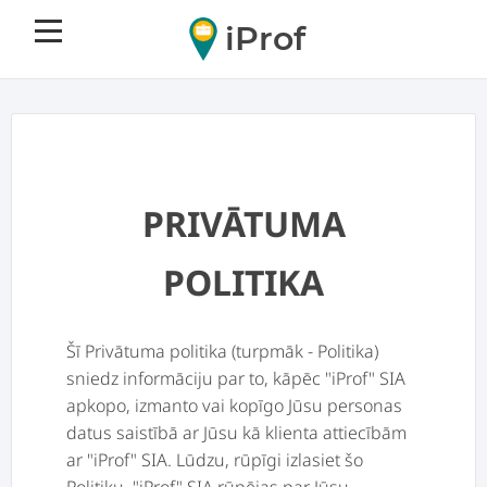
iProf
PRIVĀTUMA
POLITIKA
Šī Privātuma politika (turpmāk - Politika)
sniedz informāciju par to, kāpēc "iProf" SIA
apkopo, izmanto vai kopīgo Jūsu personas
datus saistībā ar Jūsu kā klienta attiecībām
ar "iProf" SIA. Lūdzu, rūpīgi izlasiet šo