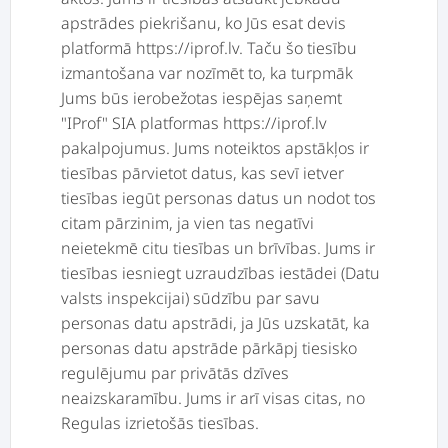
apstrādes piekrišanu, ko Jūs esat devis
platformā https://iprof.lv. Taču šo tiesību
izmantošana var nozīmēt to, ka turpmāk
Jums būs ierobežotas iespējas saņemt
"IProf" SIA platformas https://iprof.lv
pakalpojumus. Jums noteiktos apstākļos ir
tiesības pārvietot datus, kas sevī ietver
tiesības iegūt personas datus un nodot tos
citam pārzinim, ja vien tas negatīvi
neietekmē citu tiesības un brīvības. Jums ir
tiesības iesniegt uzraudzības iestādei (Datu
valsts inspekcijai) sūdzību par savu
personas datu apstrādi, ja Jūs uzskatāt, ka
personas datu apstrāde pārkāpj tiesisko
regulējumu par privātās dzīves
neaizskaramību. Jums ir arī visas citas, no
Regulas izrietošās tiesības.