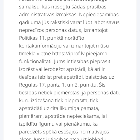
samaksu, kas nosegtu šādas prasības
administratīvās izmaksas. Nepieciešamības
gadījumā Jūs rakstiski varat lūgt labot savus
neprecīzos personas datus, izmantojot
Politikas 11. punktā norādīto
kontaktinformāciju vai izmantojot mūsu
tīmekļa vietnē https://iprof.lv pieejamo
funkcionalitāti. Jums ir tiesības pieprasīt
izdzēst vai ierobežot apstrādi, kā arī ir
tiesības iebilst pret apstrādi, balstoties uz
Regulas 17. panta 1. un 2. punktu. Šīs
tiesības netiek piemērotas, ja personas dati,
kuru izdzēšana tiek pieprasīta, tiek
apstrādāti uz cita likumīga pamata,
piemēram, apstrāde nepieciešama, lai
izpildītu līgumu vai pienākumu, ka
paredzēts spēkā esošajos normatīvajos
aktos. Jums ir tiesības atsaukt jebkādu