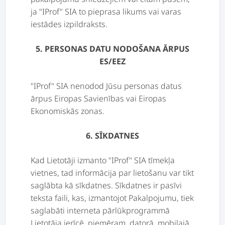
ja "IProf" SIA to pieprasa likums vai varas
iestādes izpildraksts.
5. PERSONAS DATU NODOŠANA ĀRPUS
ES/EEZ
"IProf" SIA nenodod Jūsu personas datus
ārpus Eiropas Savienības vai Eiropas
Ekonomiskās zonas.
6. SĪKDATNES
Kad Lietotāji izmanto "IProf" SIA tīmekļa
vietnes, tad informācija par lietošanu var tikt
saglābta kā sīkdatnes. Sīkdatnes ir pasīvi
teksta faili, kas, izmantojot Pakalpojumu, tiek
saglabāti interneta pārlūkprogrammā
Lietotāja ierīcē, piemēram, datorā, mobilajā