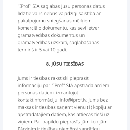
"IProf" SIA saglabās Jūsu personas datus
līdz tie vairs nebūs vajadzīgi saistībā ar
pakalpojumu sniegšanas mērķiem.
Komerciālo dokumentu, kas sevī ietver
grāmatvedības dokumentus un
grāmatvedības uzskaiti, saglabāšanas
termiņš ir 5 vai 10 gadi.
8. JŪSU TIESĪBAS
Jums ir tiesības rakstiski pieprasīt
informāciju par "IProf" SIA apstrādājamiem
personas datiem, izmantojot
kontaktinformāciju: info@iprof.lv. Jums bez
maksas ir tiesības saņemt vienu (1) kopiju ar
apstrādātajiem datiem, kas attiecas tieši uz
viņiem. Par papildu pieprasītajām kopijām
Pārzinim ir tiesības piemērot saprātīgu