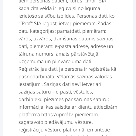
tiem personas datiem, kurus "IProf" SIA
kādā citā veidā ir ieguvusi no līguma
izrietošo saistību izpildes. Personas dati, ko
"IProf" SIA iegūst, ietver, piemēram, šādas
datu kategorijas: pamatdati, piemēram:
vārds, uzvārds, dzimšanas datums saziņas
dati, piemēram: e-pasta adrese, adrese un
tālruņa numurs, amats pārstāvētajā
uzņēmumā un pilnvarojuma dati.
Reģistrācijas dati, ja persona ir reģistrēta kā
pašnodarbināta. Vēlamās saziņas valodas
iestatījumi. Saziņas dati sevī ietver arī
saziņas saturu – e-pasti, vēstules,
darbinieku piezīmes par sarunas saturu;
informācija, kas saistīta ar klientu attiecībām
platformā https://iprof.lv, piemēram,
sagatavoto piedāvājumu vēsture,
reģistrāciju vēsture platformā, izmantotie