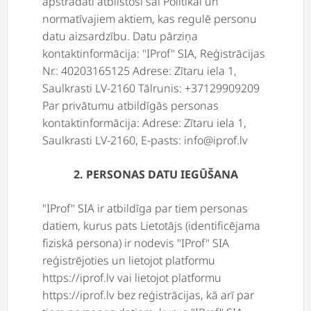
apstrādāti atbilstoši šai Politikai un
normatīvajiem aktiem, kas regulē personu
datu aizsardzību. Datu pārziņa
kontaktinformācija: "IProf" SIA, Reģistrācijas
Nr.: 40203165125 Adrese: Zītaru iela 1,
Saulkrasti LV-2160 Tālrunis: +37129909209
Par privātumu atbildīgās personas
kontaktinformācija: Adrese: Zītaru iela 1,
Saulkrasti LV-2160, E-pasts: info@iprof.lv
2. PERSONAS DATU IEGŪŠANA
"IProf" SIA ir atbildīga par tiem personas
datiem, kurus pats Lietotājs (identificējama
fiziskā persona) ir nodevis "IProf" SIA
reģistrējoties un lietojot platformu
https://iprof.lv vai lietojot platformu
https://iprof.lv bez reģistrācijas, kā arī par