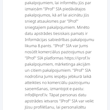
pakalpojumiem, lai informētu Jūs par
izmaiņām "IProf" SIA piedāvātajos
pakalpojumos, kā arī lai aicinātu Jūs
sniegt atsauksmes par "IProf"
sniegtajiem pakalpojumiem. Minēto
datu apstrādes tiesiskais pamats ir
Informācijas sabiedrības pakalpojumu
likuma 8.pants. "IProf" SIA var Jums
nosūtīt komerciālus paziņojumus par
"IProf" SIA platformas https://iprof.lv
pakalpojumiem, mārketinga akcijām
un citiem pakalpojumiem. "IProf" SIA
nodrošina Jums iespēju jebkurā laikā
atteikties no komerciālu paziņojumu
saņemšanas, izmantojot e-pastu:
info@iprof.lv. Tāpat personas datu
apstrādes ietvaros "IProf" SIA var veikt
Jūsu profilēšanu, lai personalizētu