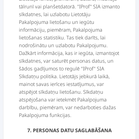
tālrunī vai planšetdatorā. "IProf" SIA izmanto
sīkdatnes, lai uzlabotu Lietotāju
Pakalpojuma lietošanu un iegūtu
informāciju, piemēram, Pakalpojuma
lietošanas statistiku. Tas tiek darīts, lai
nodrošinātu un uzlabotu Pakalpojumu.
Dažkārt informācija, kas ir iegūta, izmantojot
sīkdatnes, var saturēt personas datus, un
šādos gadījumos to regulē "IProf" SIA
Sīkdatņu politika. Lietotājs jebkurā laikā,
mainot savas ierīces iestatījumus, var
atspējot sīkdatņu lietošanu. Sīkdatņu
atspējošana var ietekmēt Pakalpojuma
darbību, piemēram, var nedarboties dažas
Pakalpojuma funkcijas.
7. PERSONAS DATU SAGLABĀŠANA