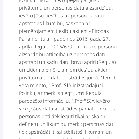
Politiku. "iProf" SIA rūpējas par Jūsu
privātumu un personas datu aizsardzību,
ievēro Jūsu tiesības uz personas datu
apstrādes likumību, saskaņā ar
piemērojamiem tiesību aktiem - Eiropas
Parlamenta un padomes 2016. gada 27.
aprīļa Regulu 2016/679 par fizisko personu
aizsardzību attiecībā uz personas datu
apstrādi un šādu datu brīvu apriti (Regula)
un citiem piemērojamiem tiesību aktiem
privātuma un datu apstrādes jomā. Ņemot
vērā minēto, "iProf" SIA ir izstrādājusi
Politiku, ar mērķi sniegt Jums Regulā
paredzēto informāciju. "IProf" SIA ievēro
sekojošus datu apstrādes pamatprincipus:
personas dati tiek iegūti tikai ar skaidri
definētu un likumīgu mērķi; personas dati
tiek apstrādāti tikai atbilstoši likumam un