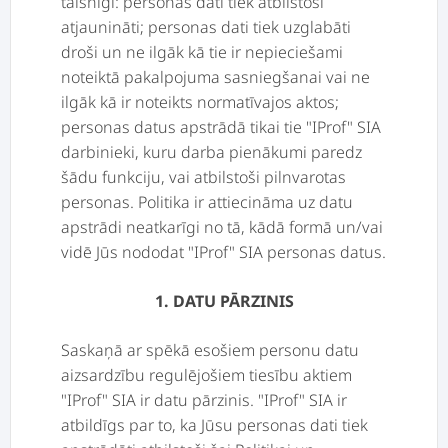
taisnīgi: personas dati tiek atbilstoši
atjaunināti; personas dati tiek uzglabāti
droši un ne ilgāk kā tie ir nepieciešami
noteiktā pakalpojuma sasniegšanai vai ne
ilgāk kā ir noteikts normatīvajos aktos;
personas datus apstrādā tikai tie "IProf" SIA
darbinieki, kuru darba pienākumi paredz
šādu funkciju, vai atbilstoši pilnvarotas
personas. Politika ir attiecināma uz datu
apstrādi neatkarīgi no tā, kādā formā un/vai
vidē Jūs nododat "IProf" SIA personas datus.
1. DATU PĀRZINIS
Saskaņā ar spēkā esošiem personu datu
aizsardzību regulējošiem tiesību aktiem
"IProf" SIA ir datu pārzinis. "IProf" SIA ir
atbildīgs par to, ka Jūsu personas dati tiek