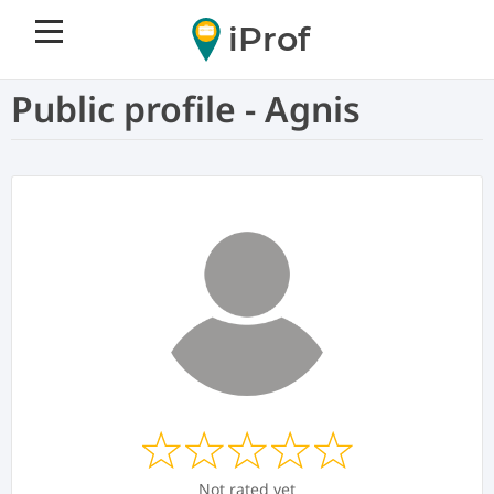
iProf
Public profile - Agnis
Not rated yet