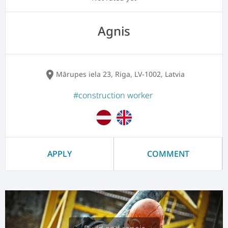
Agnis
location_on
Mārupes iela 23, Riga, LV-1002, Latvia
#construction worker
APPLY
COMMENT