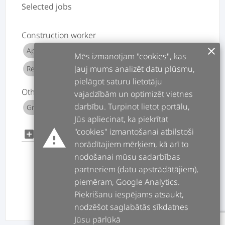
Selected jobs
Construction worker
clear
Apartments repair
House repairs
add
add
Mēs izmanotjam "cookies", kas
ļauj mums analizēt datu plūsmu,
Repair
Minor repairs
add
add
pielāgot saturu lietotāju
Other
vajadzībām un optimizēt vietnes
darbību. Turpinot lietot portālu,
Grīdu ieklāšana
add
Jūs apliecinat, ka piekrītat
warning
"cookies" izmantošanai atbilstoši
add
add_box
norādītajiem mērķiem, kā arī to
nodošanai mūsu sadarbības
partneriem (datu apstrādātājiem),
piemēram, Google Analytics.
Piekrišanu iespējams atsaukt,
PREV
NEXT
nodzēšot saglabātās sīkdatnes
Jūsu pārlūkā