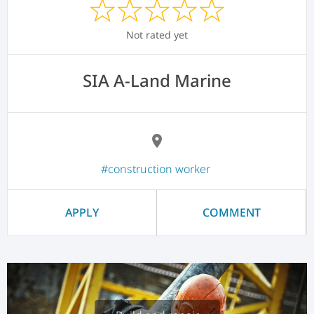
Not rated yet
SIA A-Land Marine
location_on
#construction worker
APPLY
COMMENT