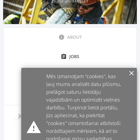
Build and repair
info
ABOUT
assignment
JOBS
clear
Mēs izmanotjam "cookies", kas
forum
POSTS
ļauj mums analizēt datu plūsmu,
pielāgot saturu lietotāju
message
REVIEWS
vajadzībām un optimizēt vietnes
darbību. Turpinot lietot portālu,
Jūs apliecinat, ka piekrītat
Job
Price
warning
"cookies" izmantošanai atbilstoši
House repairs
norādītajiem mērķiem, kā arī to
Not speficied
nodošanai mūsu sadarbības