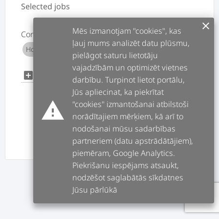
Selected jobs
clear
Mēs izmanotjam "cookies", kas
Construction worker
ļauj mums analizēt datu plūsmu,
House repairs
Construction
Repair
add
add
add
pielāgot saturu lietotāju
vajadzībām un optimizēt vietnes
add
add_box
darbību. Turpinot lietot portālu,
Jūs apliecinat, ka piekrītat
warning
"cookies" izmantošanai atbilstoši
norādītajiem mērķiem, kā arī to
nodošanai mūsu sadarbības
partneriem (datu apstrādātājiem),
PREV
NEXT
piemēram, Google Analytics.
Piekrišanu iespējams atsaukt,
nodzēšot saglabātās sīkdatnes
Jūsu pārlūkā