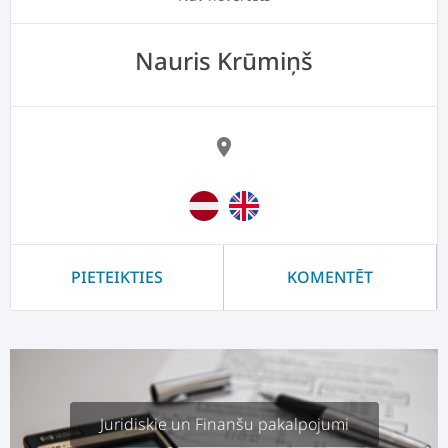
Nauris Krūmiņš
location_on
PIETEIKTIES
KOMENTĒT
Juridiskie un Finanšu pakalpojumi