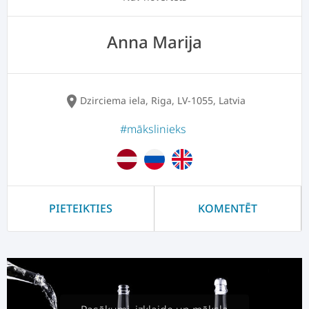
Anna Marija
location_on
Dzirciema iela, Riga, LV-1055, Latvia
#mākslinieks
PIETEIKTIES
KOMENTĒT