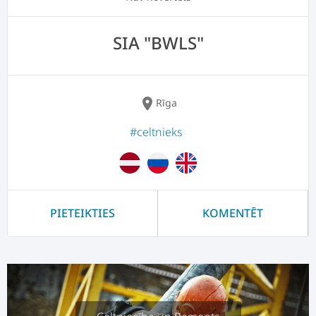
SIA "BWLS"
location_on
Rīga
#celtnieks
PIETEIKTIES
KOMENTĒT