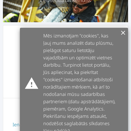
Celtniecība un Remonts
clear
info
APRAKSTS
Mēs izmanotjam "cookies", kas
ļauj mums analizēt datu plūsmu,
pielāgot saturu lietotāju
assignment
DARBI
vajadzībām un optimizēt vietnes
darbību. Turpinot lietot portālu,
forum
POSTI
Jūs apliecinat, ka piekrītat
warning
"cookies" izmantošanai atbilstoši
norādītajiem mērķiem, kā arī to
message
ATSAUKSMES
nodošanai mūsu sadarbības
partneriem (datu apstrādātājiem),
piemēram, Google Analytics.
Lietotājam nav atsauksmes
Piekrišanu iespējams atsaukt,
nodzēšot saglabātās sīkdatnes
Ienākt
vai
Reģistrēties
Jūsu pārlūkā