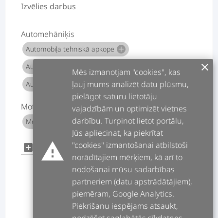
Izvēlies darbus
Automehāniķis
Automobiļa tehniskā apkope
add
clear
Automobiļa diagnostika
add
Mēs izmanotjam "cookies", kas
ļauj mums analizēt datu plūsmu,
Automobiļa remonts
add
pielāgot saturu lietotāju
Moto transporta mehāniķis
vajadzībām un optimizēt vietnes
darbību. Turpinot lietot portālu,
Motociklu remonts
Motociklu pārbaude
add
add
Jūs apliecinat, ka piekrītat
warning
"cookies" izmantošanai atbilstoši
add
add_box
norādītajiem mērķiem, kā arī to
nodošanai mūsu sadarbības
partneriem (datu apstrādātājiem),
piemēram, Google Analytics.
Piekrišanu iespējams atsaukt,
ATPAKAĻ
TĀLĀK