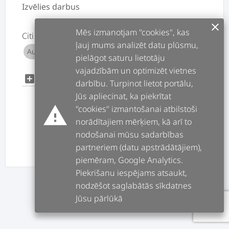
Izvēlies darbus
clear
Mēs izmanotjam "cookies", kas
Citi
ļauj mums analizēt datu plūsmu,
Auto celtņa operators
add
pielāgot saturu lietotāju
vajadzībām un optimizēt vietnes
add
add_box
darbību. Turpinot lietot portālu,
Jūs apliecinat, ka piekrītat
warning
"cookies" izmantošanai atbilstoši
norādītajiem mērķiem, kā arī to
nodošanai mūsu sadarbības
partneriem (datu apstrādātājiem),
ATPAKAĻ
TĀLĀK
piemēram, Google Analytics.
Piekrišanu iespējams atsaukt,
nodzēšot saglabātās sīkdatnes
Jūsu pārlūkā