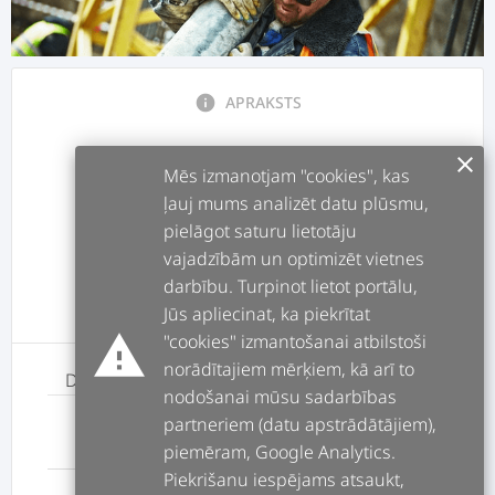
info
APRAKSTS
clear
assignment
DARBI
Mēs izmanotjam "cookies", kas
ļauj mums analizēt datu plūsmu,
pielāgot saturu lietotāju
forum
POSTI
vajadzībām un optimizēt vietnes
darbību. Turpinot lietot portālu,
message
ATSAUKSMES
Jūs apliecinat, ka piekrītat
warning
"cookies" izmantošanai atbilstoši
norādītajiem mērķiem, kā arī to
Darbs
Maksa
nodošanai mūsu sadarbības
partneriem (datu apstrādātājiem),
Mēbeļu dizainers
piemēram, Google Analytics.
Nav norādīta
Piekrišanu iespējams atsaukt,
Mēbeļu iepirkumu speciālists