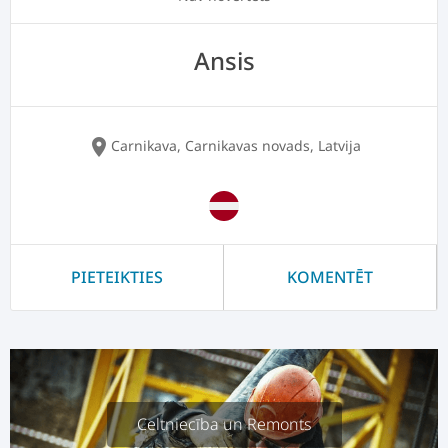
Ansis
location_on
Carnikava, Carnikavas novads, Latvija
PIETEIKTIES
KOMENTĒT
Celtniecība un Remonts