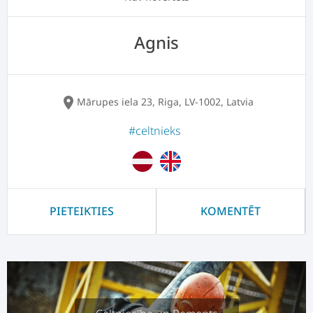
Agnis
location_on
Mārupes iela 23, Riga, LV-1002, Latvia
#celtnieks
PIETEIKTIES
KOMENTĒT