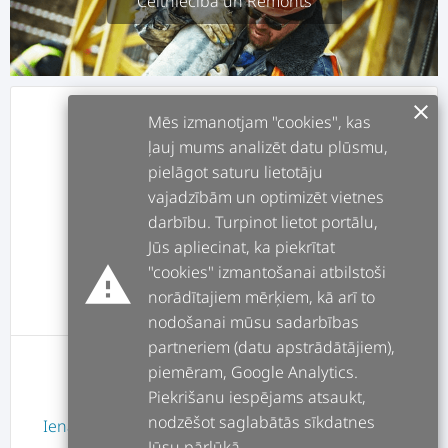
Celtniecība un Remonts
clear
info
APRAKSTS
Mēs izmanotjam "cookies", kas
ļauj mums analizēt datu plūsmu,
pielāgot saturu lietotāju
assignment
DARBI
vajadzībām un optimizēt vietnes
darbību. Turpinot lietot portālu,
forum
POSTI
Jūs apliecinat, ka piekrītat
warning
"cookies" izmantošanai atbilstoši
norādītajiem mērķiem, kā arī to
message
ATSAUKSMES
nodošanai mūsu sadarbības
partneriem (datu apstrādātājiem),
piemēram, Google Analytics.
Lietotājam nav atsauksmes
Piekrišanu iespējams atsaukt,
nodzēšot saglabātās sīkdatnes
Ienākt
vai
Reģistrēties
Jūsu pārlūkā